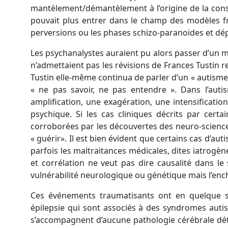
mantèlement/démantèlement à l’origine de la consti
pouvait plus entrer dans le champ des modèles 
perversions ou les phases schizo-paranoïdes et dép
Les psychanalystes auraient pu alors passer d’un m
n’admettaient pas les révisions de Frances Tustin r
Tustin elle-même continua de parler d’un « autism
« ne pas savoir, ne pas entendre ». Dans l’auti
amplification, une exagération, une intensificat
psychique. Si les cas cliniques décrits par cert
corroborées par les découvertes des neuro-science
« guérir». Il est bien évident que certains cas d’
parfois les maltraitances médicales, dites iatrogèn
et corrélation ne veut pas dire causalité dans l
vulnérabilité neurologique ou génétique mais l’enc
Ces événements traumatisants ont en quelque s
épilepsie qui sont associés à des syndromes autis
s’accompagnent d’aucune pathologie cérébrale dét