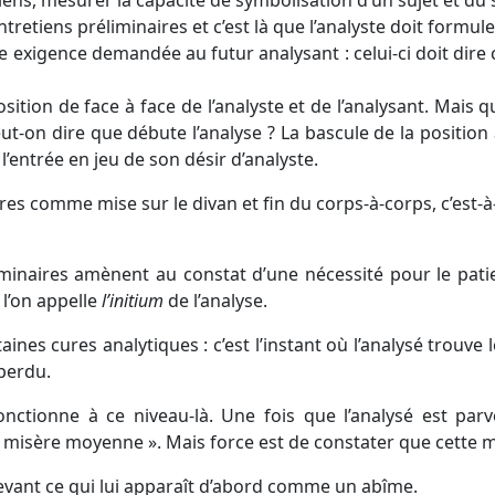
etiens, mesurer la capacité de symbolisation d’un sujet et du
ntretiens préliminaires et c’est là que l’analyste doit formul
e exigence demandée au futur analysant : celui-ci doit dire c
sition de face à face de l’analyste et de l’analysant. Mais q
ut-on dire que débute l’analyse ? La bascule de la positio
l’entrée en jeu de son désir d’analyste.
res comme mise sur le divan et fin du corps-à-corps, c’est-à
inaires amènent au constat d’une nécessité pour le patien
 l’on appelle
l’initium
de l’analyse.
ines cures analytiques : c’est l’instant où l’analysé trouve 
perdu.
ctionne à ce niveau-là. Une fois que l’analysé est par
« misère moyenne ». Mais force est de constater que cette 
 devant ce qui lui apparaît d’abord comme un abîme.