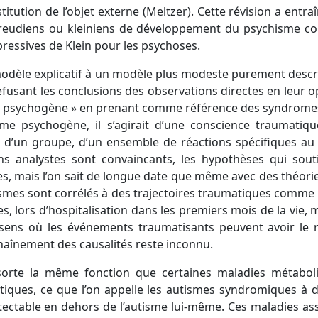
tution de l’objet externe (Meltzer). Cette révision a entr
freudiens ou kleiniens de développement du psychisme c
ressives de Klein pour les psychoses.
odèle explicatif à un modèle plus modeste purement descript
efusant les conclusions des observations directes en leur 
e psychogène » en prenant comme référence des syndromes 
sme psychogène, il s’agirait d’une conscience traumatiqu
ion d’un groupe, d’un ensemble de réactions spécifiques a
ains analystes sont convaincants, les hypothèses qui so
s, mais l’on sait de longue date que même avec des théor
autismes sont corrélés à des trajectoires traumatiques com
es, lors d’hospitalisation dans les premiers mois de la vie,
e sens où les événements traumatisants peuvent avoir le
haînement des causalités reste inconnu.
orte la même fonction que certaines maladies métaboliq
tiques, ce que l’on appelle les autismes syndromiques à 
ectable en dehors de l’autisme lui-même. Ces maladies ass