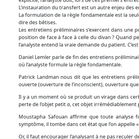
explicite, l’analyste doit, lors de ces premiers entr
L’instauration du transfert est un autre enjeu des e
La formulation de la règle fondamentale est la seul
dire des bêtises.
Les entretiens préliminaires s’exercent dans une po
position de face à face à celle du divan ? Quand pe
l’analyste entend la vraie demande du patient. C’est 
Daniel Lemler parle de fin des entretiens préliminai
où l’analyste formule la règle fondamentale.
Patrick Landman nous dit que les entretiens prélim
ouverte (ouverture de l’inconscient), ouverture que
Il y a un moment où se produit un virage dans certa
perte de l’objet petit
a
, cet objet irrémédiablement 
Moustapha Safouan affirme que toute analyse fon
symptôme, il tombe dans cet état que l’on appelle 
Or, il faut encourager l’analysant à ne pas reculer