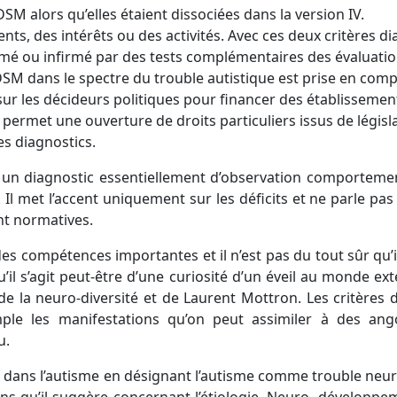
SM alors qu’elles étaient dissociées dans la version IV.
ents, des intérêts ou des activités. Avec ces deux critères
rmé ou infirmé par des tests complémentaires des évaluation
u DSM dans le spectre du trouble autistique est prise en comp
ur les décideurs politiques pour financer des établissement
 permet une ouverture de droits particuliers issus de législat
es diagnostics.
t un diagnostic essentiellement d’observation comportement
 met l’accent uniquement sur les déficits et ne parle pas 
nt normatives.
des compétences importantes et il n’est pas du tout sûr qu’il 
’il s’agit peut-être d’une curiosité d’un éveil au monde ex
 de la neuro-diversité et de Laurent Mottron. Les critères
le les manifestations qu’on peut assimiler à des ango
u.
 dans l’autisme en désignant l’autisme comme trouble neur