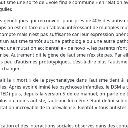
autisme une sorte de « voie finale commune » en relation avec
ulier.
ertes génétiques qui retrouvent pour près de 40% des autis
mps on est en face d’un tableau intéressant de multiples mu
 compte mais n’est pas suffisante car leur expression phéno
un autisme tantôt aucune pathologie ou une autre patholog
vec une mutation accidentelle « de novo », les parents n’ont 
ise. Autrement dit le gène de l’autisme n’existe pas. Par a
eu d’autismes prototypiques, c’est-à-dire plus l’autisme e
t changer.
t la « mort » de la psychanalyse dans l’autisme tient à l
es. Après avoir éliminé les psychoses infantiles, le DSM a
ED) puis, depuis la version 5 de ce manuel, on parle de tr
 plus ou moins autiste, l’autisme lui-même étant défini selo
ation incroyable de la prévalence. Bientôt « tous autistes 
cation et des interactions sociales observés dans des conte