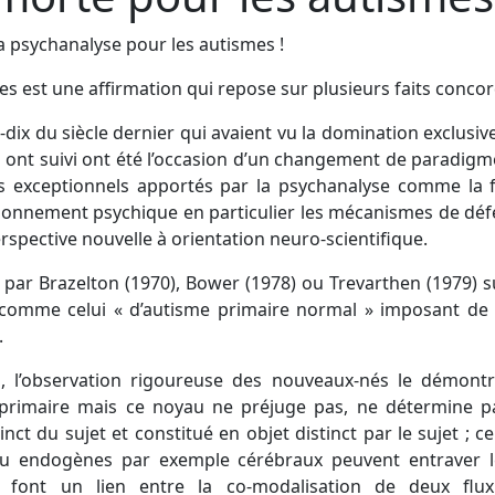
a psychanalyse pour les autismes !
s est une affirmation qui repose sur plusieurs faits concor
-dix du siècle dernier qui avaient vu la domination exclusi
 ont suivi ont été l’occasion d’un changement de paradigme
s exceptionnels apportés par la psychanalyse comme la fin
tionnement psychique en particulier les mécanismes de déf
rspective nouvelle à orientation neuro-scientifique.
par Brazelton (1970), Bower (1978) ou Trevarthen (1979) s
omme celui « d’autisme primaire normal » imposant de di
.
as, l’observation rigoureuse des nouveaux-nés le démontr
 primaire mais ce noyau ne préjuge pas, ne détermine pas
inct du sujet et constitué en objet distinct par le sujet
ou endogènes par exemple cérébraux peuvent entraver le
 font un lien entre la co-modalisation de deux flux