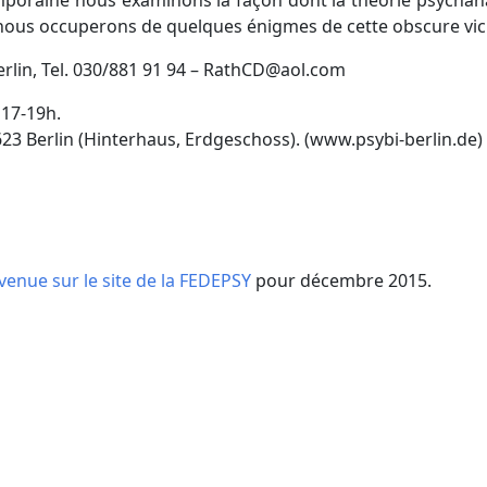
ntemporaine nous examinons la façon dont la théorie psycha
us nous occuperons de quelques énigmes de cette obscure vi
Berlin, Tel. 030/881 91 94 – RathCD@aol.com
 17-19h.
623 Berlin (Hinterhaus, Erdgeschoss). (www.psybi-berlin.de)
venue sur le site de la FEDEPSY
pour décembre 2015.