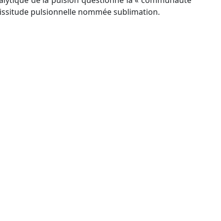
nalytique de la pulsion questionne la « communauté
cissitude pulsionnelle nommée sublimation.