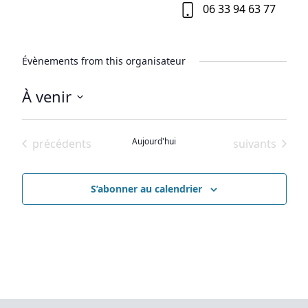
06 33 94 63 77
Évènements from this organisateur
À venir
Sélectionnez
une
Évènements
Aujourd'hui
Évènements
précédents
suivants
date.
S’abonner au calendrier