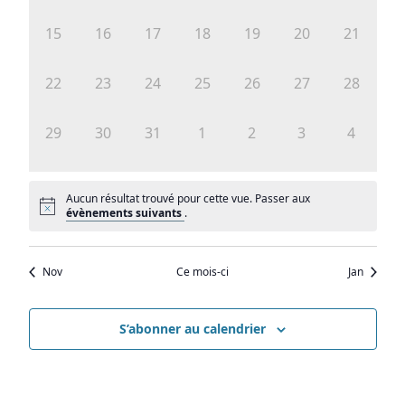
Évènem
évènement,
évènement,
évènement,
évènement,
évènement,
évènement,
évèneme
0
0
0
0
0
0
0
15
16
17
18
19
20
21
évènement,
évènement,
évènement,
évènement,
évènement,
évènement,
évèneme
0
0
0
0
0
0
0
22
23
24
25
26
27
28
évènement,
évènement,
évènement,
évènement,
évènement,
évènement,
évèneme
0
0
0
0
0
0
0
29
30
31
1
2
3
4
évènement,
évènement,
évènement,
évènement,
évènement,
évènement,
évèneme
Aucun résultat trouvé pour cette vue. Passer aux
évènements suivants
.
Nov
Ce mois-ci
Jan
S’abonner au calendrier