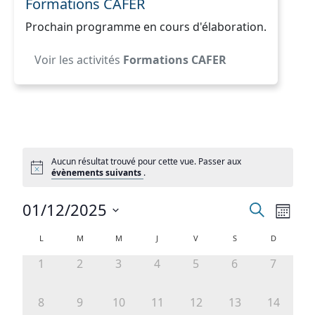
Formations CAFER
Prochain programme en cours d'élaboration.
Voir les activités
Formations CAFER
Aucun résultat trouvé pour cette vue. Passer aux
évènements suivants
.
Recherc
Nav
01/12/2025
Recherche
Mois
de
et
Sélectionnez
Calendrier
L
M
M
J
V
S
D
vue
une
navigat
de
date.
0
0
0
0
0
0
0
1
2
3
4
5
6
7
Évè
de
évènement,
évènement,
évènement,
évènement,
évènement,
évènement,
évèneme
Évènements
vues
0
0
0
0
0
0
0
8
9
10
11
12
13
14