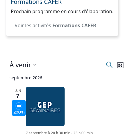
Formations CAFER
Prochain programme en cours d'élaboration.
Voir les activités
Formations CAFER
Recherc
Nav
À venir
Recherche
Liste
de
et
Sélectionnez
septembre 2026
vue
une
navigat
date.
Évè
de
LUN
7
vues
Évènem
7 septembre à 20 h 30 min
-
23 h 00 min