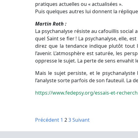
pratiques actuelles ou « actualisées ».
Puis quelques autres lui donnent la réplique,
Martin Roth :
La psychanalyse résiste au cafouillis social a
quel Saint se fier ! La psychanalyse, elle, es
direz que la tendance indique plutôt tout l
l’avenir. L’atmosphère est saturée, les per
oppresse le sujet. La perte de sens envahit l
Mais le sujet persiste, et le psychanalyste
l’analyste sorte parfois de son fauteuil. La 
https://www.fedepsy.org/essais-et-recherche
Pagination
Précédent
1
2
3
Suivant
des