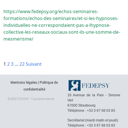
https://www.fedepsy.org/echos-seminaires-
formations/echos-des-seminaires/et-si-les-hypnoses-
individuelles-ne-correspondaient-pas-a-lhypnose-
collective-les-reseaux-sociaux-sont-ils-une-somme-de-
mesmerisme/
Pagination
1
2
3
…
22
Suivant
des
publications
Mentions légales
|
Politique de
confidentialité
16 Avenue de la Paix - Simone
© 2022 FEDEPSY - Tous droits réservés
Veil
67000 Strasbourg
Téléphone : +33 3 67 68 03 83
Secrétariat (mardi matin et jeudi)
Téléphone : +33 3 67 68 03 83